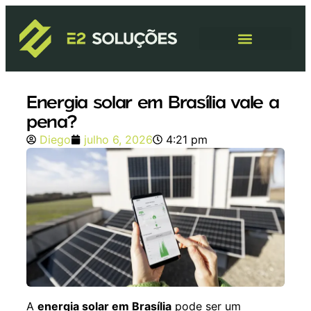
Análise Energética
Estação de Recarga
Energia solar em Brasília vale a
pena?
Diego
julho 6, 2026
4:21 pm
A
energia solar em Brasília
pode ser um